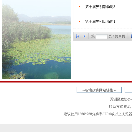
第十届界别活动周3
第十届界别活动周1
第
页 / 共
0
页
--各地政协网站链接 --
秀洲区政协办
联系方式 电话 057
建议使用1366*768分辨率/IE9.0或以上浏览器访问达到